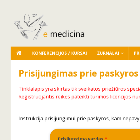
KONFERENCIJOS / KURSAI
ŽURNALAI
PR
Prisijungimas prie paskyros
Tinklalapis yra skirtas tik sveikatos priežiūros speci
Registruojantis reikės pateikti turimos licencijos nu
Instrukcija prisijungimui prie paskyros, kam nepavy
Prisijungimo vardas
*