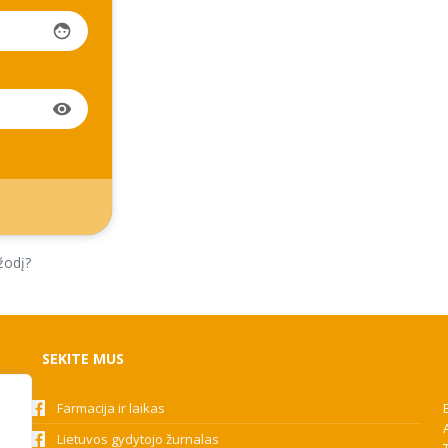
face
visibility
žodį?
SEKITE MUS
Farmacija ir laikas
Lietuvos gydytojo žurnalas