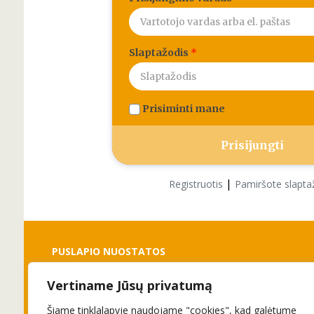
Slaptažodis
*
Prisiminti mane
|
Registruotis
Pamiršote slapta
PUSLAPIO NUOSTATOS
Vertiname Jūsų privatumą
Slapukai
Privatumo politika
Šiame tinklalapyje naudojame "cookies", kad galėtume