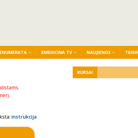
ENUMERATA
EMEDICINA TV
NAUJIENOS
TEISI
KURSAI
alistams.
merį.
ksta:
instrukcija