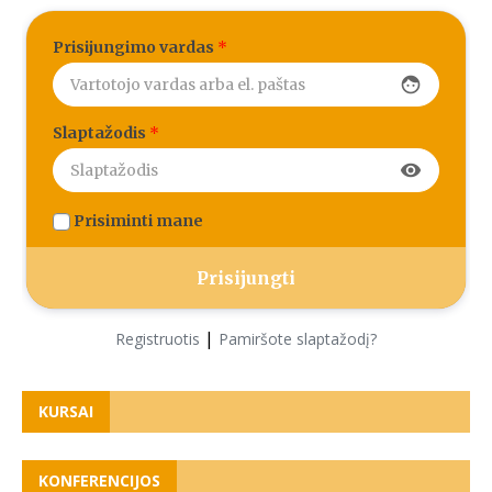
Prisijungimo vardas
*
face
Slaptažodis
*
visibility
Prisiminti mane
|
Registruotis
Pamiršote slaptažodį?
KURSAI
KONFERENCIJOS