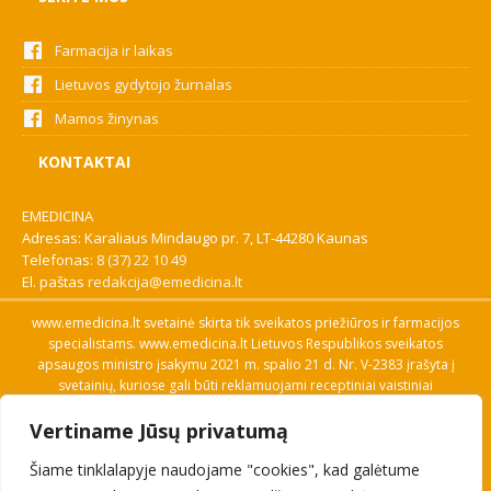
Farmacija ir laikas
Lietuvos gydytojo žurnalas
Mamos žinynas
KONTAKTAI
EMEDICINA
Adresas: Karaliaus Mindaugo pr. 7, LT-44280 Kaunas
Telefonas:
8 (37) 22 10 49
El. paštas
redakcija@emedicina.lt
www.emedicina.lt svetainė skirta tik sveikatos priežiūros ir farmacijos
specialistams. www.emedicina.lt Lietuvos Respublikos sveikatos
apsaugos ministro įsakymu 2021 m. spalio 21 d. Nr. V-2383 įrašyta į
svetainių, kuriose gali būti reklamuojami receptiniai vaistiniai
preparatai, sąrašą. Prieigą prie svetainės specialistai gauna patvirtinę
Vertiname Jūsų privatumą
savo profesinę kvalifikaciją. Naudingos nuorodos: Vaistų ir medicinos
pagalbos priemonių kainų paieška, VVKT tinklalapis, Sveikatos
Šiame tinklalapyje naudojame "cookies", kad galėtume
priežiūros ar farmacijos specialisto pranešimo apie įtariamą
nepageidaujamą reakciją forma, Interneto svetainės, kuriose gali būti