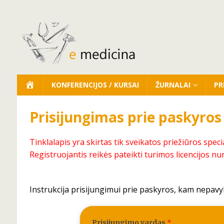
KONFERENCIJOS / KURSAI
ŽURNALAI
PR
Prisijungimas prie paskyros
Tinklalapis yra skirtas tik sveikatos priežiūros speci
Registruojantis reikės pateikti turimos licencijos nu
Instrukcija prisijungimui prie paskyros, kam nepavy
Prisijungimo vardas
*