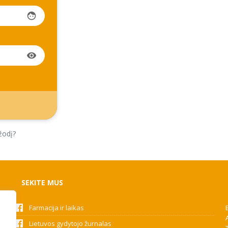
face
visibility
žodį?
SEKITE MUS
Farmacija ir laikas
Lietuvos gydytojo žurnalas