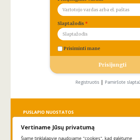
Slaptažodis
*
Prisiminti mane
|
Registruotis
Pamiršote slapta
PUSLAPIO NUOSTATOS
Vertiname Jūsų privatumą
Slapukai
Privatumo politika
Šiame tinklalapyje naudojame "cookies", kad galėtume