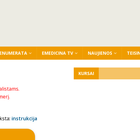
ENUMERATA
EMEDICINA TV
NAUJIENOS
TEISI
KURSAI
alistams.
merį.
ksta:
instrukcija