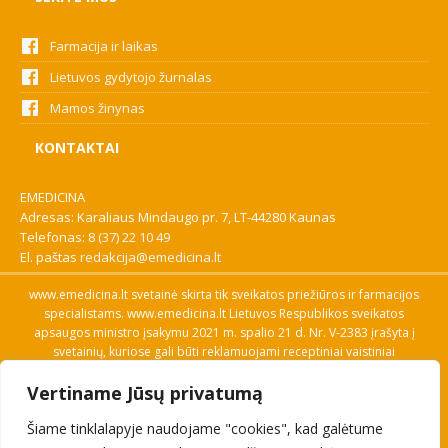
Farmacija ir laikas
Lietuvos gydytojo žurnalas
Mamos žinynas
KONTAKTAI
EMEDICINA
Adresas: Karaliaus Mindaugo pr. 7, LT-44280 Kaunas
Telefonas:
8 (37) 22 10 49
El. paštas
redakcija@emedicina.lt
www.emedicina.lt svetainė skirta tik sveikatos priežiūros ir farmacijos
specialistams. www.emedicina.lt Lietuvos Respublikos sveikatos
apsaugos ministro įsakymu 2021 m. spalio 21 d. Nr. V-2383 įrašyta į
svetainių, kuriose gali būti reklamuojami receptiniai vaistiniai
preparatai, sąrašą. Prieigą prie svetainės specialistai gauna patvirtinę
Vertiname Jūsų privatumą
savo profesinę kvalifikaciją. Naudingos nuorodos: Vaistų ir medicinos
pagalbos priemonių kainų paieška, VVKT tinklalapis, Sveikatos
Šiame tinklalapyje naudojame "cookies", kad galėtume
priežiūros ar farmacijos specialisto pranešimo apie įtariamą
nepageidaujamą reakciją forma, Interneto svetainės, kuriose gali būti