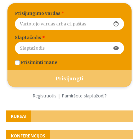
Prisijungimo vardas
*
face
Slaptažodis
*
visibility
Prisiminti mane
|
Registruotis
Pamiršote slaptažodį?
KURSAI
KONFERENCIJOS