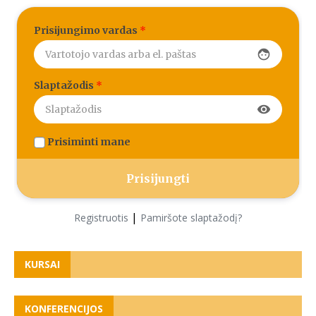
Prisijungimo vardas
*
face
Slaptažodis
*
visibility
Prisiminti mane
|
Registruotis
Pamiršote slaptažodį?
KURSAI
KONFERENCIJOS