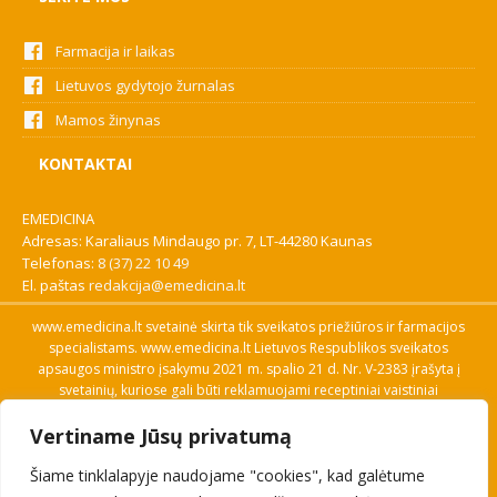
Farmacija ir laikas
Lietuvos gydytojo žurnalas
Mamos žinynas
KONTAKTAI
EMEDICINA
Adresas: Karaliaus Mindaugo pr. 7, LT-44280 Kaunas
Telefonas:
8 (37) 22 10 49
El. paštas
redakcija@emedicina.lt
www.emedicina.lt svetainė skirta tik sveikatos priežiūros ir farmacijos
specialistams. www.emedicina.lt Lietuvos Respublikos sveikatos
apsaugos ministro įsakymu 2021 m. spalio 21 d. Nr. V-2383 įrašyta į
svetainių, kuriose gali būti reklamuojami receptiniai vaistiniai
preparatai, sąrašą. Prieigą prie svetainės specialistai gauna patvirtinę
Vertiname Jūsų privatumą
savo profesinę kvalifikaciją. Naudingos nuorodos: Vaistų ir medicinos
pagalbos priemonių kainų paieška, VVKT tinklalapis, Sveikatos
Šiame tinklalapyje naudojame "cookies", kad galėtume
priežiūros ar farmacijos specialisto pranešimo apie įtariamą
nepageidaujamą reakciją forma, Interneto svetainės, kuriose gali būti