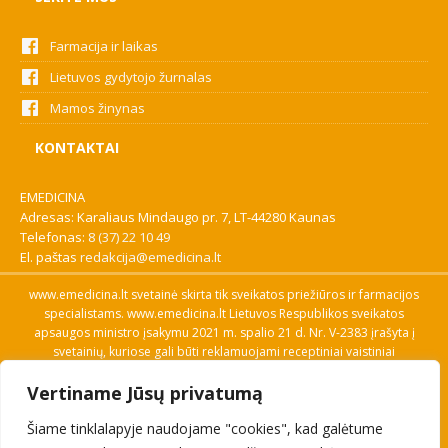
Farmacija ir laikas
Lietuvos gydytojo žurnalas
Mamos žinynas
KONTAKTAI
EMEDICINA
Adresas: Karaliaus Mindaugo pr. 7, LT-44280 Kaunas
Telefonas:
8 (37) 22 10 49
El. paštas
redakcija@emedicina.lt
www.emedicina.lt svetainė skirta tik sveikatos priežiūros ir farmacijos
specialistams. www.emedicina.lt Lietuvos Respublikos sveikatos
apsaugos ministro įsakymu 2021 m. spalio 21 d. Nr. V-2383 įrašyta į
svetainių, kuriose gali būti reklamuojami receptiniai vaistiniai
preparatai, sąrašą. Prieigą prie svetainės specialistai gauna patvirtinę
Vertiname Jūsų privatumą
savo profesinę kvalifikaciją. Naudingos nuorodos: Vaistų ir medicinos
pagalbos priemonių kainų paieška, VVKT tinklalapis, Sveikatos
Šiame tinklalapyje naudojame "cookies", kad galėtume
priežiūros ar farmacijos specialisto pranešimo apie įtariamą
nepageidaujamą reakciją forma, Interneto svetainės, kuriose gali būti