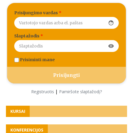
Prisijungimo vardas
*
face
Slaptažodis
*
visibility
Prisiminti mane
|
Registruotis
Pamiršote slaptažodį?
KURSAI
KONFERENCIJOS