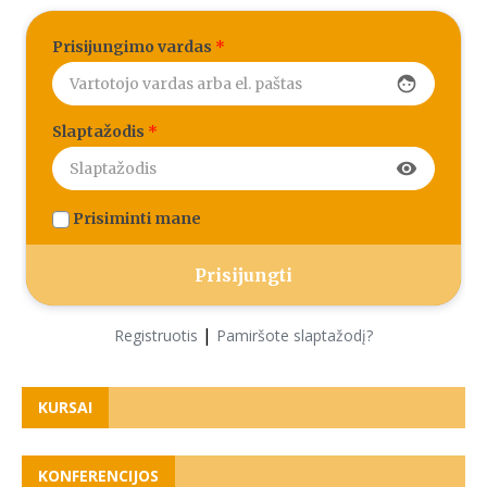
Prisijungimo vardas
*
face
Slaptažodis
*
visibility
Prisiminti mane
|
Registruotis
Pamiršote slaptažodį?
KURSAI
KONFERENCIJOS