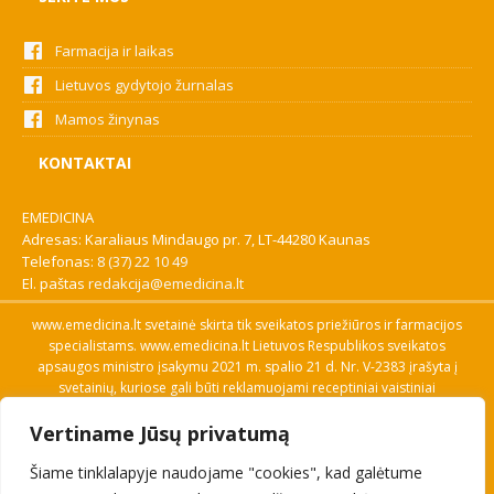
Farmacija ir laikas
Lietuvos gydytojo žurnalas
Mamos žinynas
KONTAKTAI
EMEDICINA
Adresas: Karaliaus Mindaugo pr. 7, LT-44280 Kaunas
Telefonas:
8 (37) 22 10 49
El. paštas
redakcija@emedicina.lt
www.emedicina.lt svetainė skirta tik sveikatos priežiūros ir farmacijos
specialistams. www.emedicina.lt Lietuvos Respublikos sveikatos
apsaugos ministro įsakymu 2021 m. spalio 21 d. Nr. V-2383 įrašyta į
svetainių, kuriose gali būti reklamuojami receptiniai vaistiniai
preparatai, sąrašą. Prieigą prie svetainės specialistai gauna patvirtinę
Vertiname Jūsų privatumą
savo profesinę kvalifikaciją. Naudingos nuorodos: Vaistų ir medicinos
pagalbos priemonių kainų paieška, VVKT tinklalapis, Sveikatos
Šiame tinklalapyje naudojame "cookies", kad galėtume
priežiūros ar farmacijos specialisto pranešimo apie įtariamą
nepageidaujamą reakciją forma, Interneto svetainės, kuriose gali būti