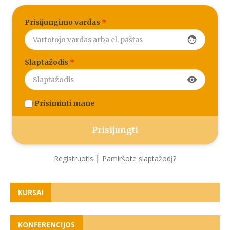
Prisijungimo vardas
*
face
Slaptažodis
*
visibility
Prisiminti mane
|
Registruotis
Pamiršote slaptažodį?
KURSAI
KONFERENCIJOS