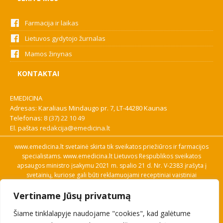
Farmacija ir laikas
Lietuvos gydytojo žurnalas
Mamos žinynas
KONTAKTAI
EMEDICINA
Adresas: Karaliaus Mindaugo pr. 7, LT-44280 Kaunas
Telefonas:
8 (37) 22 10 49
El. paštas
redakcija@emedicina.lt
www.emedicina.lt svetainė skirta tik sveikatos priežiūros ir farmacijos
specialistams. www.emedicina.lt Lietuvos Respublikos sveikatos
apsaugos ministro įsakymu 2021 m. spalio 21 d. Nr. V-2383 įrašyta į
svetainių, kuriose gali būti reklamuojami receptiniai vaistiniai
preparatai, sąrašą. Prieigą prie svetainės specialistai gauna patvirtinę
Vertiname Jūsų privatumą
savo profesinę kvalifikaciją. Naudingos nuorodos: Vaistų ir medicinos
pagalbos priemonių kainų paieška, VVKT tinklalapis, Sveikatos
Šiame tinklalapyje naudojame "cookies", kad galėtume
priežiūros ar farmacijos specialisto pranešimo apie įtariamą
nepageidaujamą reakciją forma, Interneto svetainės, kuriose gali būti