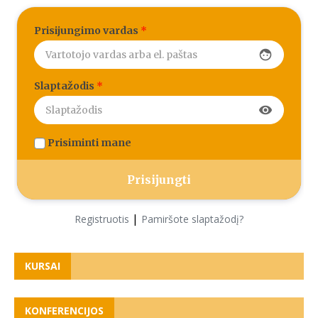
Prisijungimo vardas
*
face
Slaptažodis
*
visibility
Prisiminti mane
|
Registruotis
Pamiršote slaptažodį?
KURSAI
KONFERENCIJOS