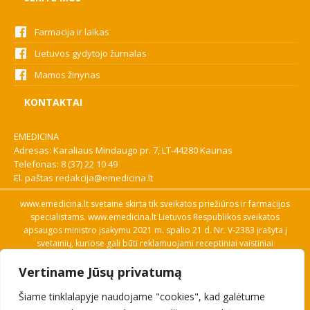
Farmacija ir laikas
Lietuvos gydytojo žurnalas
Mamos žinynas
KONTAKTAI
EMEDICINA
Adresas: Karaliaus Mindaugo pr. 7, LT-44280 Kaunas
Telefonas:
8 (37) 22 10 49
El. paštas
redakcija@emedicina.lt
www.emedicina.lt svetainė skirta tik sveikatos priežiūros ir farmacijos
specialistams. www.emedicina.lt Lietuvos Respublikos sveikatos
apsaugos ministro įsakymu 2021 m. spalio 21 d. Nr. V-2383 įrašyta į
svetainių, kuriose gali būti reklamuojami receptiniai vaistiniai
preparatai, sąrašą. Prieigą prie svetainės specialistai gauna patvirtinę
Vertiname Jūsų privatumą
savo profesinę kvalifikaciją. Naudingos nuorodos: Vaistų ir medicinos
pagalbos priemonių kainų paieška, VVKT tinklalapis, Sveikatos
Šiame tinklalapyje naudojame "cookies", kad galėtume
priežiūros ar farmacijos specialisto pranešimo apie įtariamą
nepageidaujamą reakciją forma, Interneto svetainės, kuriose gali būti