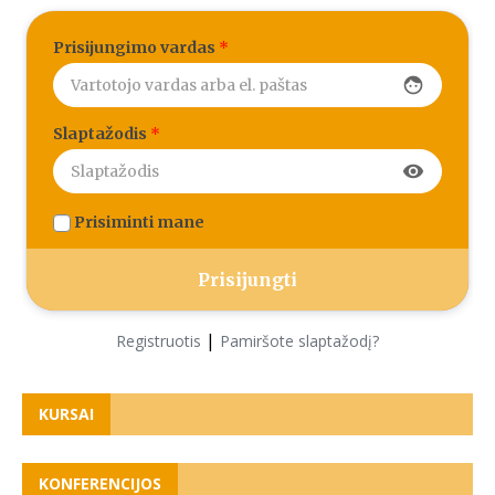
Prisijungimo vardas
*
face
Slaptažodis
*
visibility
Prisiminti mane
|
Registruotis
Pamiršote slaptažodį?
KURSAI
KONFERENCIJOS