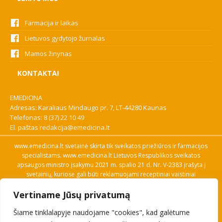
Farmacija ir laikas
Lietuvos gydytojo žurnalas
Mamos žinynas
KONTAKTAI
EMEDICINA
Adresas: Karaliaus Mindaugo pr. 7, LT-44280 Kaunas
Telefonas:
8 (37) 22 10 49
El. paštas
redakcija@emedicina.lt
www.emedicina.lt svetainė skirta tik sveikatos priežiūros ir farmacijos
specialistams. www.emedicina.lt Lietuvos Respublikos sveikatos
apsaugos ministro įsakymu 2021 m. spalio 21 d. Nr. V-2383 įrašyta į
svetainių, kuriose gali būti reklamuojami receptiniai vaistiniai
preparatai, sąrašą. Prieigą prie svetainės specialistai gauna patvirtinę
Vertiname Jūsų privatumą
savo profesinę kvalifikaciją. Naudingos nuorodos: Vaistų ir medicinos
pagalbos priemonių kainų paieška, VVKT tinklalapis, Sveikatos
Šiame tinklalapyje naudojame "cookies", kad galėtume
priežiūros ar farmacijos specialisto pranešimo apie įtariamą
nepageidaujamą reakciją forma, Interneto svetainės, kuriose gali būti