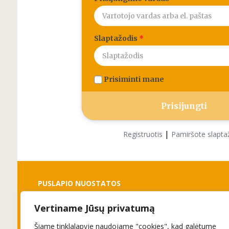
Slaptažodis
*
Prisiminti mane
|
Registruotis
Pamiršote slapta
PUSLAPIO NUOSTATOS
Vertiname Jūsų privatumą
Slapukai
Privatumo politika
Šiame tinklalapyje naudojame "cookies", kad galėtume