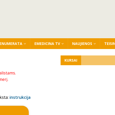
ENUMERATA
EMEDICINA TV
NAUJIENOS
TEISI
KURSAI
alistams.
merį.
ksta:
instrukcija