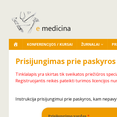
KONFERENCIJOS / KURSAI
ŽURNALAI
PR
Prisijungimas prie paskyros
Tinklalapis yra skirtas tik sveikatos priežiūros speci
Registruojantis reikės pateikti turimos licencijos nu
Instrukcija prisijungimui prie paskyros, kam nepavy
Prisijungimo vardas
*