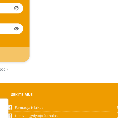
face
visibility
žodį?
SEKITE MUS
Farmacija ir laikas
Lietuvos gydytojo žurnalas