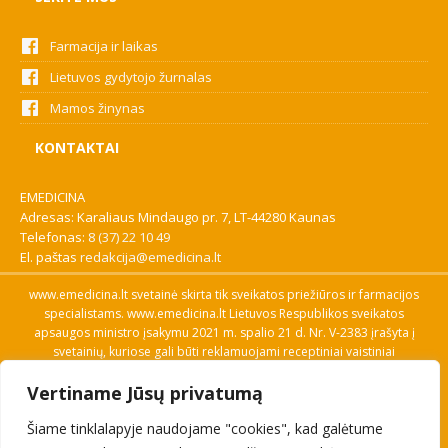
Farmacija ir laikas
Lietuvos gydytojo žurnalas
Mamos žinynas
KONTAKTAI
EMEDICINA
Adresas: Karaliaus Mindaugo pr. 7, LT-44280 Kaunas
Telefonas:
8 (37) 22 10 49
El. paštas
redakcija@emedicina.lt
www.emedicina.lt svetainė skirta tik sveikatos priežiūros ir farmacijos
specialistams. www.emedicina.lt Lietuvos Respublikos sveikatos
apsaugos ministro įsakymu 2021 m. spalio 21 d. Nr. V-2383 įrašyta į
svetainių, kuriose gali būti reklamuojami receptiniai vaistiniai
preparatai, sąrašą. Prieigą prie svetainės specialistai gauna patvirtinę
Vertiname Jūsų privatumą
savo profesinę kvalifikaciją. Naudingos nuorodos: Vaistų ir medicinos
pagalbos priemonių kainų paieška, VVKT tinklalapis, Sveikatos
Šiame tinklalapyje naudojame "cookies", kad galėtume
priežiūros ar farmacijos specialisto pranešimo apie įtariamą
nepageidaujamą reakciją forma, Interneto svetainės, kuriose gali būti