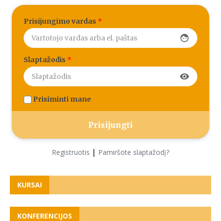
Prisijungimo vardas
*
face
Slaptažodis
*
visibility
Prisiminti mane
|
Registruotis
Pamiršote slaptažodį?
KURSAI
KONFERENCIJOS