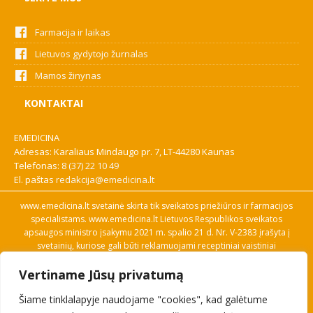
Farmacija ir laikas
Lietuvos gydytojo žurnalas
Mamos žinynas
KONTAKTAI
EMEDICINA
Adresas: Karaliaus Mindaugo pr. 7, LT-44280 Kaunas
Telefonas:
8 (37) 22 10 49
El. paštas
redakcija@emedicina.lt
www.emedicina.lt svetainė skirta tik sveikatos priežiūros ir farmacijos
specialistams. www.emedicina.lt Lietuvos Respublikos sveikatos
apsaugos ministro įsakymu 2021 m. spalio 21 d. Nr. V-2383 įrašyta į
svetainių, kuriose gali būti reklamuojami receptiniai vaistiniai
preparatai, sąrašą. Prieigą prie svetainės specialistai gauna patvirtinę
Vertiname Jūsų privatumą
savo profesinę kvalifikaciją. Naudingos nuorodos: Vaistų ir medicinos
pagalbos priemonių kainų paieška, VVKT tinklalapis, Sveikatos
Šiame tinklalapyje naudojame "cookies", kad galėtume
priežiūros ar farmacijos specialisto pranešimo apie įtariamą
nepageidaujamą reakciją forma, Interneto svetainės, kuriose gali būti