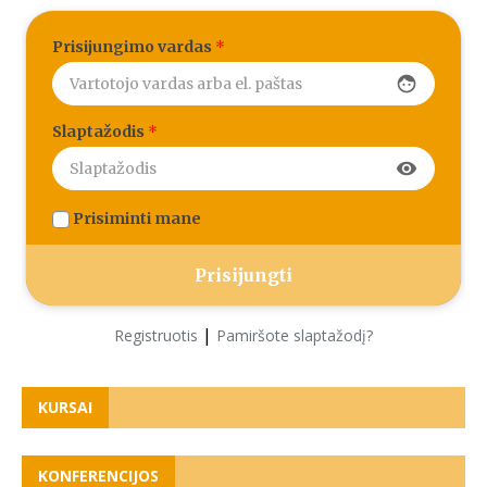
Prisijungimo vardas
*
face
Slaptažodis
*
visibility
Prisiminti mane
|
Registruotis
Pamiršote slaptažodį?
KURSAI
KONFERENCIJOS