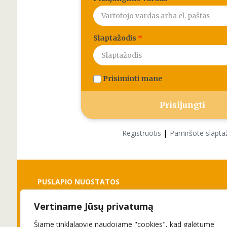
Slaptažodis
*
Prisiminti mane
|
Registruotis
Pamiršote slapta
PUSLAPIO NUOSTATOS
Vertiname Jūsų privatumą
Slapukai
Privatumo politika
Šiame tinklalapyje naudojame "cookies", kad galėtume