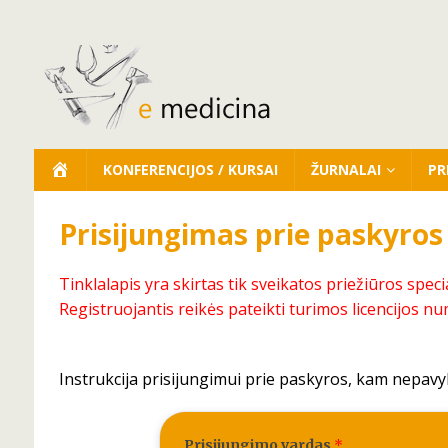
KONFERENCIJOS / KURSAI
ŽURNALAI
PR
Prisijungimas prie paskyros
Tinklalapis yra skirtas tik sveikatos priežiūros speci
Registruojantis reikės pateikti turimos licencijos nu
Instrukcija prisijungimui prie paskyros, kam nepavy
Prisijungimo vardas
*