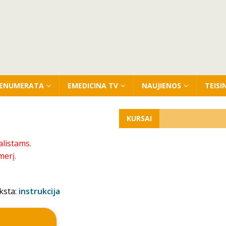
ENUMERATA
EMEDICINA TV
NAUJIENOS
TEISI
KURSAI
alistams.
merį.
ksta:
instrukcija