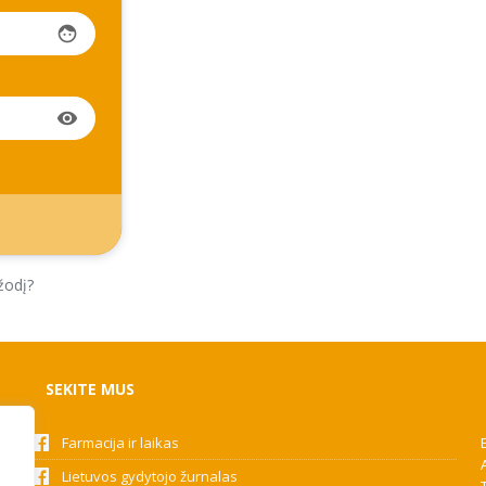
face
visibility
žodį?
SEKITE MUS
Farmacija ir laikas
Lietuvos gydytojo žurnalas