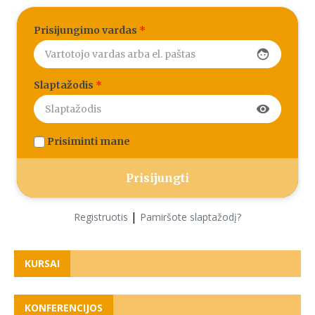
Prisijungimo vardas
*
face
Slaptažodis
*
visibility
Prisiminti mane
|
Registruotis
Pamiršote slaptažodį?
KURSAI
KONFERENCIJOS