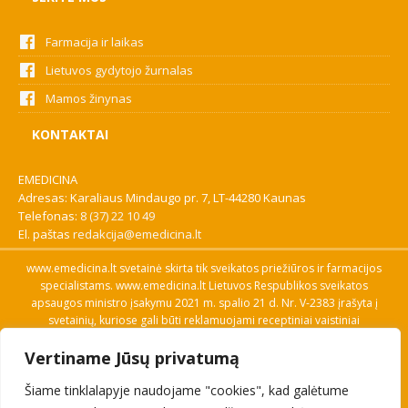
Farmacija ir laikas
Lietuvos gydytojo žurnalas
Mamos žinynas
KONTAKTAI
EMEDICINA
Adresas: Karaliaus Mindaugo pr. 7, LT-44280 Kaunas
Telefonas:
8 (37) 22 10 49
El. paštas
redakcija@emedicina.lt
www.emedicina.lt svetainė skirta tik sveikatos priežiūros ir farmacijos
specialistams. www.emedicina.lt Lietuvos Respublikos sveikatos
apsaugos ministro įsakymu 2021 m. spalio 21 d. Nr. V-2383 įrašyta į
svetainių, kuriose gali būti reklamuojami receptiniai vaistiniai
preparatai, sąrašą. Prieigą prie svetainės specialistai gauna patvirtinę
Vertiname Jūsų privatumą
savo profesinę kvalifikaciją. Naudingos nuorodos: Vaistų ir medicinos
pagalbos priemonių kainų paieška, VVKT tinklalapis, Sveikatos
Šiame tinklalapyje naudojame "cookies", kad galėtume
priežiūros ar farmacijos specialisto pranešimo apie įtariamą
nepageidaujamą reakciją forma, Interneto svetainės, kuriose gali būti