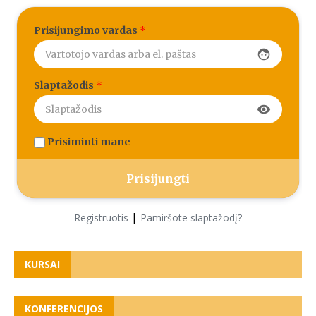
Prisijungimo vardas
*
face
Slaptažodis
*
visibility
Prisiminti mane
|
Registruotis
Pamiršote slaptažodį?
KURSAI
KONFERENCIJOS