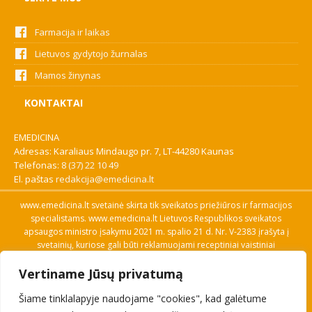
Farmacija ir laikas
Lietuvos gydytojo žurnalas
Mamos žinynas
KONTAKTAI
EMEDICINA
Adresas: Karaliaus Mindaugo pr. 7, LT-44280 Kaunas
Telefonas:
8 (37) 22 10 49
El. paštas
redakcija@emedicina.lt
www.emedicina.lt svetainė skirta tik sveikatos priežiūros ir farmacijos
specialistams. www.emedicina.lt Lietuvos Respublikos sveikatos
apsaugos ministro įsakymu 2021 m. spalio 21 d. Nr. V-2383 įrašyta į
svetainių, kuriose gali būti reklamuojami receptiniai vaistiniai
preparatai, sąrašą. Prieigą prie svetainės specialistai gauna patvirtinę
Vertiname Jūsų privatumą
savo profesinę kvalifikaciją. Naudingos nuorodos: Vaistų ir medicinos
pagalbos priemonių kainų paieška, VVKT tinklalapis, Sveikatos
Šiame tinklalapyje naudojame "cookies", kad galėtume
priežiūros ar farmacijos specialisto pranešimo apie įtariamą
nepageidaujamą reakciją forma, Interneto svetainės, kuriose gali būti