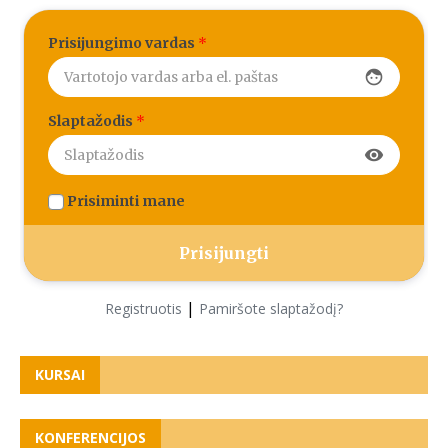
Prisijungimo vardas
*
face
Slaptažodis
*
visibility
Prisiminti mane
|
Registruotis
Pamiršote slaptažodį?
KURSAI
KONFERENCIJOS