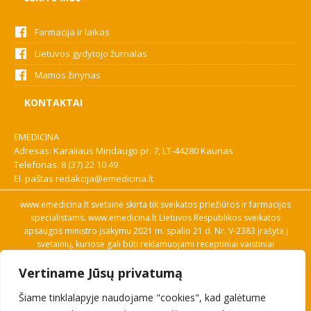
Farmacija ir laikas
Lietuvos gydytojo žurnalas
Mamos žinynas
KONTAKTAI
EMEDICINA
Adresas: Karaliaus Mindaugo pr. 7, LT-44280 Kaunas
Telefonas:
8 (37) 22 10 49
El. paštas
redakcija@emedicina.lt
www.emedicina.lt svetainė skirta tik sveikatos priežiūros ir farmacijos
specialistams. www.emedicina.lt Lietuvos Respublikos sveikatos
apsaugos ministro įsakymu 2021 m. spalio 21 d. Nr. V-2383 įrašyta į
svetainių, kuriose gali būti reklamuojami receptiniai vaistiniai
preparatai, sąrašą. Prieigą prie svetainės specialistai gauna patvirtinę
Vertiname Jūsų privatumą
savo profesinę kvalifikaciją. Naudingos nuorodos: Vaistų ir medicinos
pagalbos priemonių kainų paieška, VVKT tinklalapis, Sveikatos
Šiame tinklalapyje naudojame "cookies", kad galėtume
priežiūros ar farmacijos specialisto pranešimo apie įtariamą
nepageidaujamą reakciją forma, Interneto svetainės, kuriose gali būti