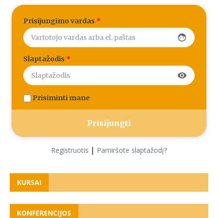
Prisijungimo vardas
*
face
Slaptažodis
*
visibility
Prisiminti mane
|
Registruotis
Pamiršote slaptažodį?
KURSAI
KONFERENCIJOS