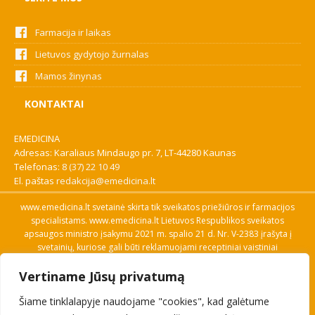
Farmacija ir laikas
Lietuvos gydytojo žurnalas
Mamos žinynas
KONTAKTAI
EMEDICINA
Adresas: Karaliaus Mindaugo pr. 7, LT-44280 Kaunas
Telefonas:
8 (37) 22 10 49
El. paštas
redakcija@emedicina.lt
www.emedicina.lt svetainė skirta tik sveikatos priežiūros ir farmacijos
specialistams. www.emedicina.lt Lietuvos Respublikos sveikatos
apsaugos ministro įsakymu 2021 m. spalio 21 d. Nr. V-2383 įrašyta į
svetainių, kuriose gali būti reklamuojami receptiniai vaistiniai
preparatai, sąrašą. Prieigą prie svetainės specialistai gauna patvirtinę
Vertiname Jūsų privatumą
savo profesinę kvalifikaciją. Naudingos nuorodos: Vaistų ir medicinos
pagalbos priemonių kainų paieška, VVKT tinklalapis, Sveikatos
Šiame tinklalapyje naudojame "cookies", kad galėtume
priežiūros ar farmacijos specialisto pranešimo apie įtariamą
nepageidaujamą reakciją forma, Interneto svetainės, kuriose gali būti