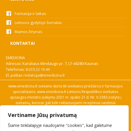
Farmacija ir laikas
Lietuvos gydytojo žurnalas
Mamos žinynas
KONTAKTAI
EMEDICINA
Adresas: Karaliaus Mindaugo pr. 7, LT-44280 Kaunas
Telefonas:
8 (37) 22 10 49
El. paštas
redakcija@emedicina.lt
www.emedicina.lt svetainė skirta tik sveikatos priežiūros ir farmacijos
specialistams. www.emedicina.lt Lietuvos Respublikos sveikatos
apsaugos ministro įsakymu 2021 m. spalio 21 d. Nr. V-2383 įrašyta į
svetainių, kuriose gali būti reklamuojami receptiniai vaistiniai
preparatai, sąrašą. Prieigą prie svetainės specialistai gauna patvirtinę
Vertiname Jūsų privatumą
savo profesinę kvalifikaciją. Naudingos nuorodos: Vaistų ir medicinos
pagalbos priemonių kainų paieška, VVKT tinklalapis, Sveikatos
Šiame tinklalapyje naudojame "cookies", kad galėtume
priežiūros ar farmacijos specialisto pranešimo apie įtariamą
nepageidaujamą reakciją forma, Interneto svetainės, kuriose gali būti