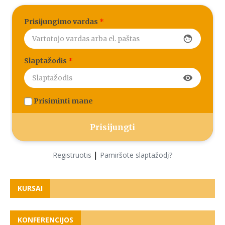
Prisijungimo vardas
*
face
Slaptažodis
*
visibility
Prisiminti mane
|
Registruotis
Pamiršote slaptažodį?
KURSAI
KONFERENCIJOS