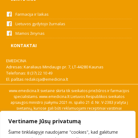
Farmacija ir laikas
Lietuvos gydytojo žurnalas
Mamos žinynas
KONTAKTAI
EMEDICINA
Adresas: Karaliaus Mindaugo pr. 7, LT-44280 Kaunas
Telefonas:
8 (37) 22 10 49
El. paštas
redakcija@emedicina.lt
www.emedicina.lt svetainė skirta tik sveikatos priežiūros ir farmacijos
specialistams. www.emedicina.lt Lietuvos Respublikos sveikatos
apsaugos ministro įsakymu 2021 m. spalio 21 d. Nr. V-2383 įrašyta į
svetainių, kuriose gali būti reklamuojami receptiniai vaistiniai
preparatai, sąrašą. Prieigą prie svetainės specialistai gauna patvirtinę
Vertiname Jūsų privatumą
savo profesinę kvalifikaciją. Naudingos nuorodos: Vaistų ir medicinos
pagalbos priemonių kainų paieška, VVKT tinklalapis, Sveikatos
Šiame tinklalapyje naudojame "cookies", kad galėtume
priežiūros ar farmacijos specialisto pranešimo apie įtariamą
nepageidaujamą reakciją forma, Interneto svetainės, kuriose gali būti