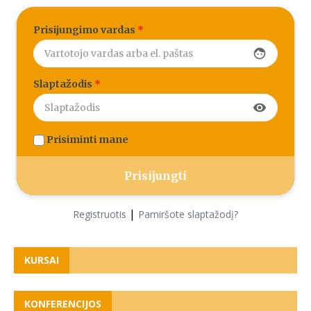
Prisijungimo vardas
*
face
Slaptažodis
*
visibility
Prisiminti mane
|
Registruotis
Pamiršote slaptažodį?
KURSAI
KONFERENCIJOS