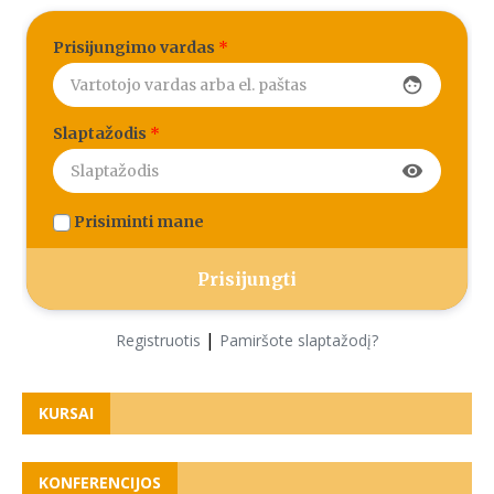
Prisijungimo vardas
*
face
Slaptažodis
*
visibility
Prisiminti mane
|
Registruotis
Pamiršote slaptažodį?
KURSAI
KONFERENCIJOS