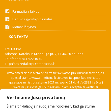
Farmacija ir laikas
Lietuvos gydytojo žurnalas
Mamos žinynas
KONTAKTAI
EMEDICINA
Adresas: Karaliaus Mindaugo pr. 7, LT-44280 Kaunas
Telefonas:
8 (37) 22 10 49
El. paštas
redakcija@emedicina.lt
www.emedicina.lt svetainė skirta tik sveikatos priežiūros ir farmacijos
specialistams. www.emedicina.lt Lietuvos Respublikos sveikatos
apsaugos ministro įsakymu 2021 m. spalio 21 d. Nr. V-2383 įrašyta į
svetainių, kuriose gali būti reklamuojami receptiniai vaistiniai
preparatai, sąrašą. Prieigą prie svetainės specialistai gauna patvirtinę
Vertiname Jūsų privatumą
savo profesinę kvalifikaciją. Naudingos nuorodos: Vaistų ir medicinos
pagalbos priemonių kainų paieška, VVKT tinklalapis, Sveikatos
Šiame tinklalapyje naudojame "cookies", kad galėtume
priežiūros ar farmacijos specialisto pranešimo apie įtariamą
nepageidaujamą reakciją forma, Interneto svetainės, kuriose gali būti