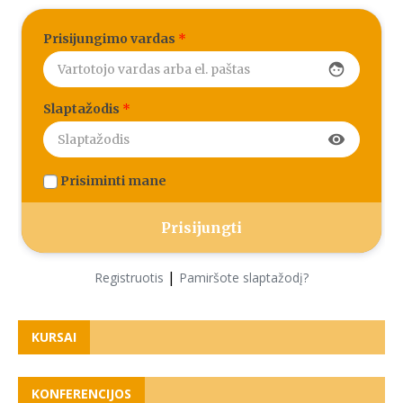
Prisijungimo vardas
*
face
Slaptažodis
*
visibility
Prisiminti mane
|
Registruotis
Pamiršote slaptažodį?
KURSAI
KONFERENCIJOS