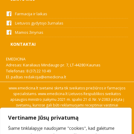
Farmacija ir laikas
Lietuvos gydytojo žurnalas
Mamos žinynas
KONTAKTAI
EMEDICINA
Adresas: Karaliaus Mindaugo pr. 7, LT-44280 Kaunas
Telefonas:
8 (37) 22 10 49
El. paštas
redakcija@emedicina.lt
www.emedicina.lt svetainė skirta tik sveikatos priežiūros ir farmacijos
specialistams. www.emedicina.lt Lietuvos Respublikos sveikatos
apsaugos ministro įsakymu 2021 m. spalio 21 d. Nr. V-2383 įrašyta į
svetainių, kuriose gali būti reklamuojami receptiniai vaistiniai
preparatai, sąrašą. Prieigą prie svetainės specialistai gauna patvirtinę
Vertiname Jūsų privatumą
savo profesinę kvalifikaciją. Naudingos nuorodos: Vaistų ir medicinos
pagalbos priemonių kainų paieška, VVKT tinklalapis, Sveikatos
Šiame tinklalapyje naudojame "cookies", kad galėtume
priežiūros ar farmacijos specialisto pranešimo apie įtariamą
nepageidaujamą reakciją forma, Interneto svetainės, kuriose gali būti