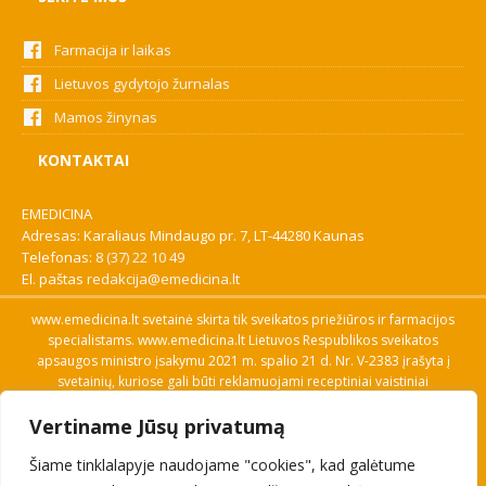
Farmacija ir laikas
Lietuvos gydytojo žurnalas
Mamos žinynas
KONTAKTAI
EMEDICINA
Adresas: Karaliaus Mindaugo pr. 7, LT-44280 Kaunas
Telefonas:
8 (37) 22 10 49
El. paštas
redakcija@emedicina.lt
www.emedicina.lt svetainė skirta tik sveikatos priežiūros ir farmacijos
specialistams. www.emedicina.lt Lietuvos Respublikos sveikatos
apsaugos ministro įsakymu 2021 m. spalio 21 d. Nr. V-2383 įrašyta į
svetainių, kuriose gali būti reklamuojami receptiniai vaistiniai
preparatai, sąrašą. Prieigą prie svetainės specialistai gauna patvirtinę
Vertiname Jūsų privatumą
savo profesinę kvalifikaciją. Naudingos nuorodos: Vaistų ir medicinos
pagalbos priemonių kainų paieška, VVKT tinklalapis, Sveikatos
Šiame tinklalapyje naudojame "cookies", kad galėtume
priežiūros ar farmacijos specialisto pranešimo apie įtariamą
nepageidaujamą reakciją forma, Interneto svetainės, kuriose gali būti