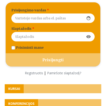
Prisijungimo vardas
*
face
Slaptažodis
*
visibility
Prisiminti mane
|
Registruotis
Pamiršote slaptažodį?
KURSAI
KONFERENCIJOS