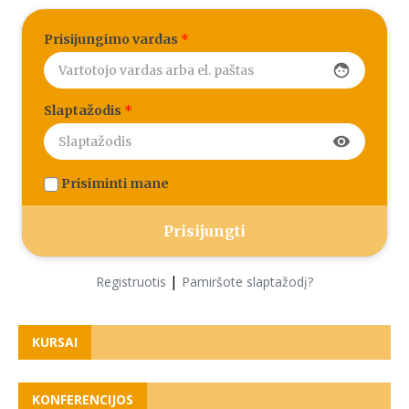
Prisijungimo vardas
*
face
Slaptažodis
*
visibility
Prisiminti mane
|
Registruotis
Pamiršote slaptažodį?
KURSAI
KONFERENCIJOS