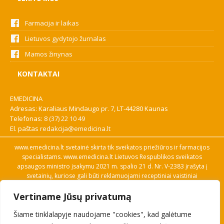
Farmacija ir laikas
Lietuvos gydytojo žurnalas
Mamos žinynas
KONTAKTAI
EMEDICINA
Adresas: Karaliaus Mindaugo pr. 7, LT-44280 Kaunas
Telefonas:
8 (37) 22 10 49
El. paštas
redakcija@emedicina.lt
www.emedicina.lt svetainė skirta tik sveikatos priežiūros ir farmacijos
specialistams. www.emedicina.lt Lietuvos Respublikos sveikatos
apsaugos ministro įsakymu 2021 m. spalio 21 d. Nr. V-2383 įrašyta į
svetainių, kuriose gali būti reklamuojami receptiniai vaistiniai
preparatai, sąrašą. Prieigą prie svetainės specialistai gauna patvirtinę
Vertiname Jūsų privatumą
savo profesinę kvalifikaciją. Naudingos nuorodos: Vaistų ir medicinos
pagalbos priemonių kainų paieška, VVKT tinklalapis, Sveikatos
Šiame tinklalapyje naudojame "cookies", kad galėtume
priežiūros ar farmacijos specialisto pranešimo apie įtariamą
nepageidaujamą reakciją forma, Interneto svetainės, kuriose gali būti