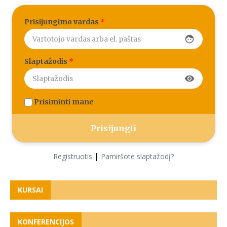
Prisijungimo vardas
*
face
Slaptažodis
*
visibility
Prisiminti mane
|
Registruotis
Pamiršote slaptažodį?
KURSAI
KONFERENCIJOS