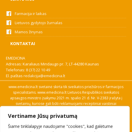
Farmacija ir laikas
Lietuvos gydytojo žurnalas
Mamos žinynas
KONTAKTAI
EMEDICINA
Adresas: Karaliaus Mindaugo pr. 7, LT-44280 Kaunas
Telefonas:
8 (37) 22 10 49
El. paštas
redakcija@emedicina.lt
www.emedicina.lt svetainė skirta tik sveikatos priežiūros ir farmacijos
specialistams. www.emedicina.lt Lietuvos Respublikos sveikatos
apsaugos ministro įsakymu 2021 m. spalio 21 d. Nr. V-2383 įrašyta į
svetainių, kuriose gali būti reklamuojami receptiniai vaistiniai
preparatai, sąrašą. Prieigą prie svetainės specialistai gauna patvirtinę
Vertiname Jūsų privatumą
savo profesinę kvalifikaciją. Naudingos nuorodos: Vaistų ir medicinos
pagalbos priemonių kainų paieška, VVKT tinklalapis, Sveikatos
Šiame tinklalapyje naudojame "cookies", kad galėtume
priežiūros ar farmacijos specialisto pranešimo apie įtariamą
nepageidaujamą reakciją forma, Interneto svetainės, kuriose gali būti