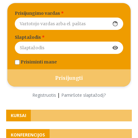
Prisijungimo vardas
*
face
Slaptažodis
*
visibility
Prisiminti mane
|
Registruotis
Pamiršote slaptažodį?
KURSAI
KONFERENCIJOS