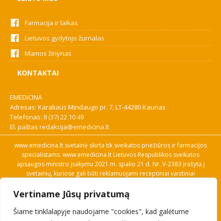
Farmacija ir laikas
Lietuvos gydytojo žurnalas
Mamos žinynas
KONTAKTAI
EMEDICINA
Adresas: Karaliaus Mindaugo pr. 7, LT-44280 Kaunas
Telefonas:
8 (37) 22 10 49
El. paštas
redakcija@emedicina.lt
www.emedicina.lt svetainė skirta tik sveikatos priežiūros ir farmacijos
specialistams. www.emedicina.lt Lietuvos Respublikos sveikatos
apsaugos ministro įsakymu 2021 m. spalio 21 d. Nr. V-2383 įrašyta į
svetainių, kuriose gali būti reklamuojami receptiniai vaistiniai
preparatai, sąrašą. Prieigą prie svetainės specialistai gauna patvirtinę
Vertiname Jūsų privatumą
savo profesinę kvalifikaciją. Naudingos nuorodos: Vaistų ir medicinos
pagalbos priemonių kainų paieška, VVKT tinklalapis, Sveikatos
Šiame tinklalapyje naudojame "cookies", kad galėtume
priežiūros ar farmacijos specialisto pranešimo apie įtariamą
nepageidaujamą reakciją forma, Interneto svetainės, kuriose gali būti