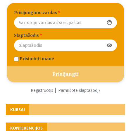
Prisijungimo vardas
*
face
Slaptažodis
*
visibility
Prisiminti mane
|
Registruotis
Pamiršote slaptažodį?
KURSAI
KONFERENCIJOS