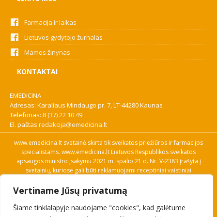
Farmacija ir laikas
Lietuvos gydytojo žurnalas
Mamos žinynas
KONTAKTAI
EMEDICINA
Adresas: Karaliaus Mindaugo pr. 7, LT-44280 Kaunas
Telefonas:
8 (37) 22 10 49
El. paštas
redakcija@emedicina.lt
www.emedicina.lt svetainė skirta tik sveikatos priežiūros ir farmacijos
specialistams. www.emedicina.lt Lietuvos Respublikos sveikatos
apsaugos ministro įsakymu 2021 m. spalio 21 d. Nr. V-2383 įrašyta į
svetainių, kuriose gali būti reklamuojami receptiniai vaistiniai
preparatai, sąrašą. Prieigą prie svetainės specialistai gauna patvirtinę
Vertiname Jūsų privatumą
savo profesinę kvalifikaciją. Naudingos nuorodos: Vaistų ir medicinos
pagalbos priemonių kainų paieška, VVKT tinklalapis, Sveikatos
Šiame tinklalapyje naudojame "cookies", kad galėtume
priežiūros ar farmacijos specialisto pranešimo apie įtariamą
nepageidaujamą reakciją forma, Interneto svetainės, kuriose gali būti