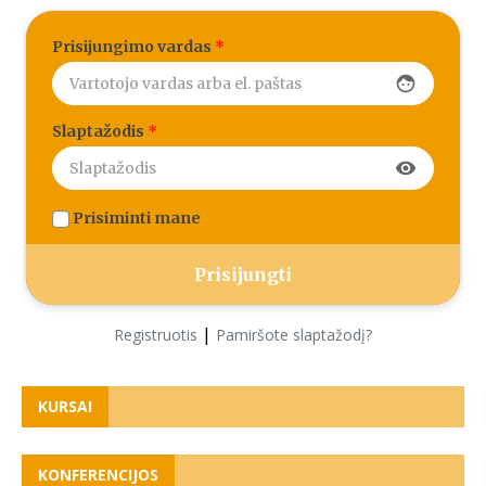
Prisijungimo vardas
*
face
Slaptažodis
*
visibility
Prisiminti mane
|
Registruotis
Pamiršote slaptažodį?
KURSAI
KONFERENCIJOS