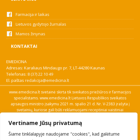
Farmacija ir laikas
Lietuvos gydytojo žurnalas
Mamos žinynas
KONTAKTAI
EMEDICINA
Adresas: Karaliaus Mindaugo pr. 7, LT-44280 Kaunas
Telefonas:
8 (37) 22 10 49
El. paštas
redakcija@emedicina.lt
www.emedicina.lt svetainė skirta tik sveikatos priežiūros ir farmacijos
specialistams. www.emedicina.lt Lietuvos Respublikos sveikatos
apsaugos ministro įsakymu 2021 m. spalio 21 d. Nr. V-2383 įrašyta į
svetainių, kuriose gali būti reklamuojami receptiniai vaistiniai
preparatai, sąrašą. Prieigą prie svetainės specialistai gauna patvirtinę
Vertiname Jūsų privatumą
savo profesinę kvalifikaciją. Naudingos nuorodos: Vaistų ir medicinos
pagalbos priemonių kainų paieška, VVKT tinklalapis, Sveikatos
Šiame tinklalapyje naudojame "cookies", kad galėtume
priežiūros ar farmacijos specialisto pranešimo apie įtariamą
nepageidaujamą reakciją forma, Interneto svetainės, kuriose gali būti