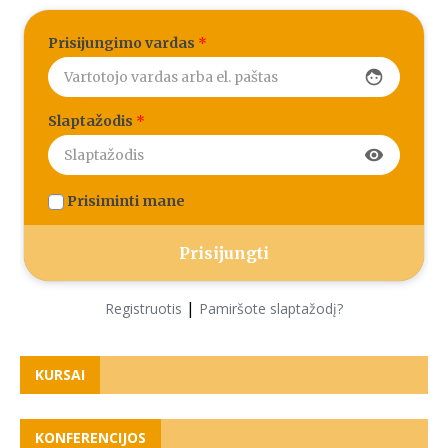
Prisijungimo vardas
*
face
Slaptažodis
*
visibility
Prisiminti mane
|
Registruotis
Pamiršote slaptažodį?
KURSAI
KONFERENCIJOS