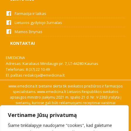
Farmacija ir laikas
Lietuvos gydytojo žurnalas
Mamos žinynas
KONTAKTAI
EMEDICINA
Adresas: Karaliaus Mindaugo pr. 7, LT-44280 Kaunas
Telefonas:
8 (37) 22 10 49
El. paštas
redakcija@emedicina.lt
www.emedicina.lt svetainė skirta tik sveikatos priežiūros ir farmacijos
specialistams. www.emedicina.lt Lietuvos Respublikos sveikatos
apsaugos ministro įsakymu 2021 m. spalio 21 d. Nr. V-2383 įrašyta į
svetainių, kuriose gali būti reklamuojami receptiniai vaistiniai
preparatai, sąrašą. Prieigą prie svetainės specialistai gauna patvirtinę
Vertiname Jūsų privatumą
savo profesinę kvalifikaciją. Naudingos nuorodos: Vaistų ir medicinos
pagalbos priemonių kainų paieška, VVKT tinklalapis, Sveikatos
Šiame tinklalapyje naudojame "cookies", kad galėtume
priežiūros ar farmacijos specialisto pranešimo apie įtariamą
nepageidaujamą reakciją forma, Interneto svetainės, kuriose gali būti