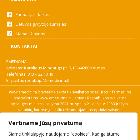
Farmacija ir laikas
Lietuvos gydytojo žurnalas
Mamos žinynas
KONTAKTAI
EMEDICINA
Adresas: Karaliaus Mindaugo pr. 7, LT-44280 Kaunas
Telefonas:
8 (37) 22 10 49
El. paštas
redakcija@emedicina.lt
www.emedicina.lt svetainė skirta tik sveikatos priežiūros ir farmacijos
specialistams. www.emedicina.lt Lietuvos Respublikos sveikatos
apsaugos ministro įsakymu 2021 m. spalio 21 d. Nr. V-2383 įrašyta į
svetainių, kuriose gali būti reklamuojami receptiniai vaistiniai
preparatai, sąrašą. Prieigą prie svetainės specialistai gauna patvirtinę
Vertiname Jūsų privatumą
savo profesinę kvalifikaciją. Naudingos nuorodos: Vaistų ir medicinos
pagalbos priemonių kainų paieška, VVKT tinklalapis, Sveikatos
Šiame tinklalapyje naudojame "cookies", kad galėtume
priežiūros ar farmacijos specialisto pranešimo apie įtariamą
nepageidaujamą reakciją forma, Interneto svetainės, kuriose gali būti