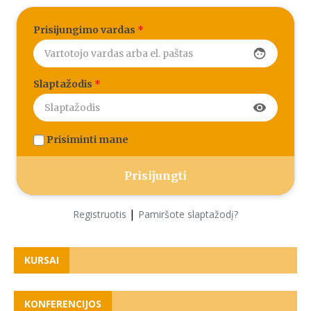
Prisijungimo vardas
*
face
Slaptažodis
*
visibility
Prisiminti mane
|
Registruotis
Pamiršote slaptažodį?
KURSAI
KONFERENCIJOS