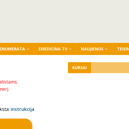
ENUMERATA
EMEDICINA TV
NAUJIENOS
TEISI
KURSAI
alistams.
merį.
ksta:
instrukcija