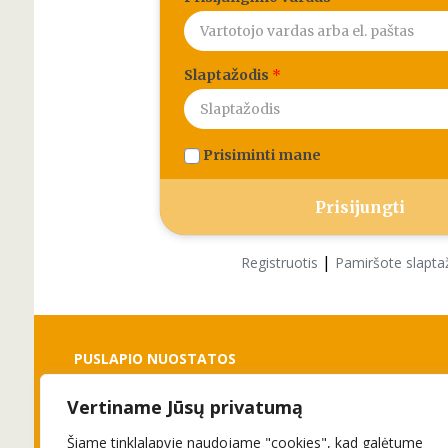
Slaptažodis
*
Prisiminti mane
|
Registruotis
Pamiršote slapta
PUSLAPIO NUOSTATOS
Vertiname Jūsų privatumą
Slapukai
Privatumo politika
Šiame tinklalapyje naudojame "cookies", kad galėtume