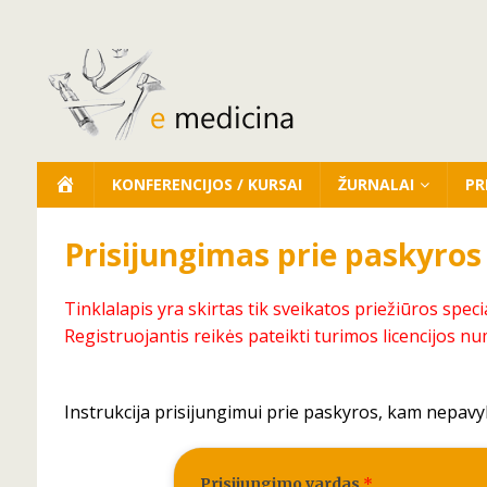
KONFERENCIJOS / KURSAI
ŽURNALAI
PR
Prisijungimas prie paskyros
Tinklalapis yra skirtas tik sveikatos priežiūros speci
Registruojantis reikės pateikti turimos licencijos nu
Instrukcija prisijungimui prie paskyros, kam nepavy
Prisijungimo vardas
*