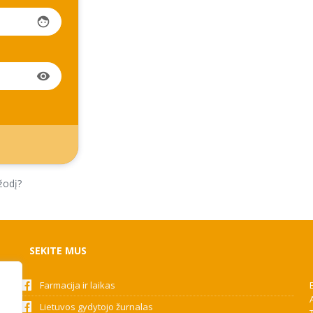
face
visibility
žodį?
SEKITE MUS
Farmacija ir laikas
Lietuvos gydytojo žurnalas