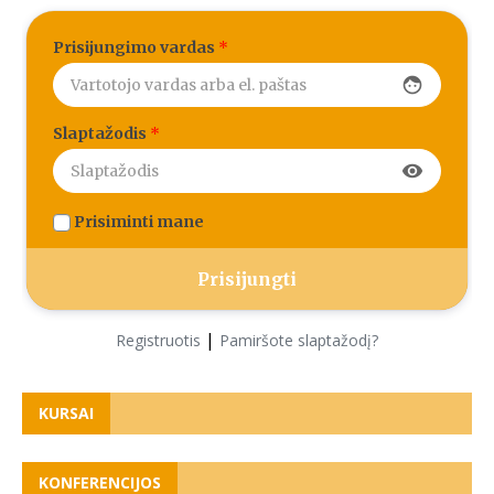
Prisijungimo vardas
*
face
Slaptažodis
*
visibility
Prisiminti mane
|
Registruotis
Pamiršote slaptažodį?
KURSAI
KONFERENCIJOS