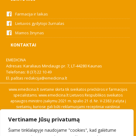
Farmacija ir laikas
Lietuvos gydytojo žurnalas
Mamos žinynas
KONTAKTAI
EMEDICINA
Adresas: Karaliaus Mindaugo pr. 7, LT-44280 Kaunas
Telefonas:
8 (37) 22 10 49
El. paštas
redakcija@emedicina.lt
www.emedicina.lt svetainė skirta tik sveikatos priežiūros ir farmacijos
specialistams. www.emedicina.lt Lietuvos Respublikos sveikatos
apsaugos ministro įsakymu 2021 m. spalio 21 d. Nr. V-2383 įrašyta į
svetainių, kuriose gali būti reklamuojami receptiniai vaistiniai
preparatai, sąrašą. Prieigą prie svetainės specialistai gauna patvirtinę
Vertiname Jūsų privatumą
savo profesinę kvalifikaciją. Naudingos nuorodos: Vaistų ir medicinos
pagalbos priemonių kainų paieška, VVKT tinklalapis, Sveikatos
Šiame tinklalapyje naudojame "cookies", kad galėtume
priežiūros ar farmacijos specialisto pranešimo apie įtariamą
nepageidaujamą reakciją forma, Interneto svetainės, kuriose gali būti