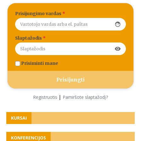
Prisijungimo vardas
*
face
Slaptažodis
*
visibility
Prisiminti mane
|
Registruotis
Pamiršote slaptažodį?
KURSAI
KONFERENCIJOS