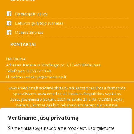
Farmacija ir laikas
Lietuvos gydytojo žurnalas
Mamos žinynas
KONTAKTAI
EMEDICINA
Adresas: Karaliaus Mindaugo pr. 7, LT-44280 Kaunas
Telefonas:
8 (37) 22 10 49
El. paštas
redakcija@emedicina.lt
www.emedicina.lt svetainė skirta tik sveikatos priežiūros ir farmacijos
specialistams. www.emedicina.lt Lietuvos Respublikos sveikatos
apsaugos ministro įsakymu 2021 m. spalio 21 d. Nr. V-2383 įrašyta į
svetainių, kuriose gali būti reklamuojami receptiniai vaistiniai
preparatai, sąrašą. Prieigą prie svetainės specialistai gauna patvirtinę
Vertiname Jūsų privatumą
savo profesinę kvalifikaciją. Naudingos nuorodos: Vaistų ir medicinos
pagalbos priemonių kainų paieška, VVKT tinklalapis, Sveikatos
Šiame tinklalapyje naudojame "cookies", kad galėtume
priežiūros ar farmacijos specialisto pranešimo apie įtariamą
nepageidaujamą reakciją forma, Interneto svetainės, kuriose gali būti