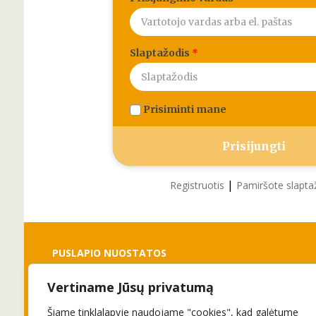
Slaptažodis
*
Prisiminti mane
|
Registruotis
Pamiršote slapta
PUSLAPIO NUOSTATOS
Vertiname Jūsų privatumą
Slapukai
Privatumo politika
Šiame tinklalapyje naudojame "cookies", kad galėtume