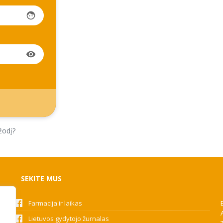
face
visibility
žodį?
SEKITE MUS
Farmacija ir laikas
Lietuvos gydytojo žurnalas