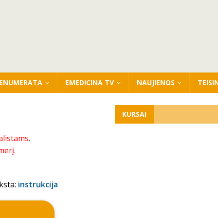
ENUMERATA
EMEDICINA TV
NAUJIENOS
TEISI
KURSAI
alistams.
merį.
ksta:
instrukcija