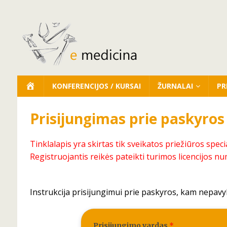
KONFERENCIJOS / KURSAI
ŽURNALAI
PR
Prisijungimas prie paskyros
Tinklalapis yra skirtas tik sveikatos priežiūros speci
Registruojantis reikės pateikti turimos licencijos nu
Instrukcija prisijungimui prie paskyros, kam nepavy
Prisijungimo vardas
*