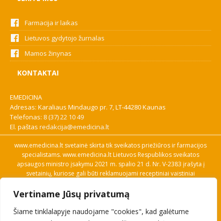
Farmacija ir laikas
Lietuvos gydytojo žurnalas
Mamos žinynas
KONTAKTAI
EMEDICINA
Adresas: Karaliaus Mindaugo pr. 7, LT-44280 Kaunas
Telefonas:
8 (37) 22 10 49
El. paštas
redakcija@emedicina.lt
www.emedicina.lt svetainė skirta tik sveikatos priežiūros ir farmacijos
specialistams. www.emedicina.lt Lietuvos Respublikos sveikatos
apsaugos ministro įsakymu 2021 m. spalio 21 d. Nr. V-2383 įrašyta į
svetainių, kuriose gali būti reklamuojami receptiniai vaistiniai
preparatai, sąrašą. Prieigą prie svetainės specialistai gauna patvirtinę
Vertiname Jūsų privatumą
savo profesinę kvalifikaciją. Naudingos nuorodos: Vaistų ir medicinos
pagalbos priemonių kainų paieška, VVKT tinklalapis, Sveikatos
Šiame tinklalapyje naudojame "cookies", kad galėtume
priežiūros ar farmacijos specialisto pranešimo apie įtariamą
nepageidaujamą reakciją forma, Interneto svetainės, kuriose gali būti