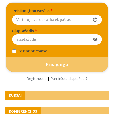
Prisijungimo vardas
*
face
Slaptažodis
*
visibility
Prisiminti mane
|
Registruotis
Pamiršote slaptažodį?
KURSAI
KONFERENCIJOS