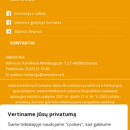
Farmacija ir laikas
Lietuvos gydytojo žurnalas
Mamos žinynas
KONTAKTAI
EMEDICINA
Adresas: Karaliaus Mindaugo pr. 7, LT-44280 Kaunas
Telefonas:
8 (37) 22 10 49
El. paštas
redakcija@emedicina.lt
www.emedicina.lt svetainė skirta tik sveikatos priežiūros ir farmacijos
specialistams. www.emedicina.lt Lietuvos Respublikos sveikatos
apsaugos ministro įsakymu 2021 m. spalio 21 d. Nr. V-2383 įrašyta į
svetainių, kuriose gali būti reklamuojami receptiniai vaistiniai
preparatai, sąrašą. Prieigą prie svetainės specialistai gauna patvirtinę
Vertiname Jūsų privatumą
savo profesinę kvalifikaciją. Naudingos nuorodos: Vaistų ir medicinos
pagalbos priemonių kainų paieška, VVKT tinklalapis, Sveikatos
Šiame tinklalapyje naudojame "cookies", kad galėtume
priežiūros ar farmacijos specialisto pranešimo apie įtariamą
nepageidaujamą reakciją forma, Interneto svetainės, kuriose gali būti