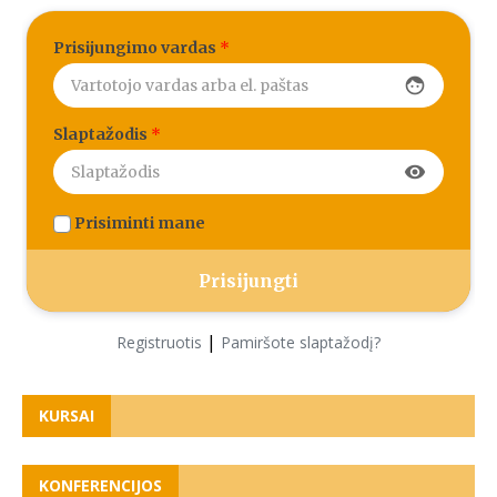
Prisijungimo vardas
*
face
Slaptažodis
*
visibility
Prisiminti mane
|
Registruotis
Pamiršote slaptažodį?
KURSAI
KONFERENCIJOS