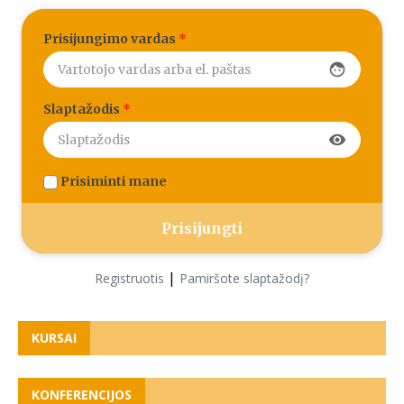
Prisijungimo vardas
*
face
Slaptažodis
*
visibility
Prisiminti mane
|
Registruotis
Pamiršote slaptažodį?
KURSAI
KONFERENCIJOS