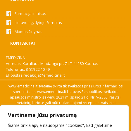
Farmacija ir laikas
Lietuvos gydytojo žurnalas
Mamos žinynas
KONTAKTAI
EMEDICINA
Adresas: Karaliaus Mindaugo pr. 7, LT-44280 Kaunas
Telefonas:
8 (37) 22 10 49
El. paštas
redakcija@emedicina.lt
www.emedicina.lt svetainė skirta tik sveikatos priežiūros ir farmacijos
specialistams. www.emedicina.lt Lietuvos Respublikos sveikatos
apsaugos ministro įsakymu 2021 m. spalio 21 d. Nr. V-2383 įrašyta į
svetainių, kuriose gali būti reklamuojami receptiniai vaistiniai
preparatai, sąrašą. Prieigą prie svetainės specialistai gauna patvirtinę
Vertiname Jūsų privatumą
savo profesinę kvalifikaciją. Naudingos nuorodos: Vaistų ir medicinos
pagalbos priemonių kainų paieška, VVKT tinklalapis, Sveikatos
Šiame tinklalapyje naudojame "cookies", kad galėtume
priežiūros ar farmacijos specialisto pranešimo apie įtariamą
nepageidaujamą reakciją forma, Interneto svetainės, kuriose gali būti