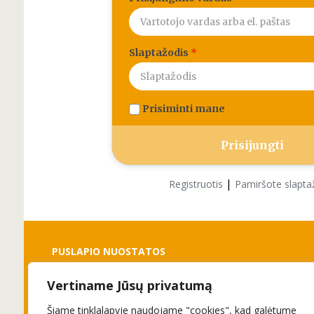
Slaptažodis
*
Prisiminti mane
|
Registruotis
Pamiršote slapta
PUSLAPIO NUOSTATOS
Vertiname Jūsų privatumą
Slapukai
Privatumo politika
Šiame tinklalapyje naudojame "cookies", kad galėtume