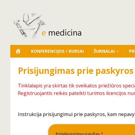
KONFERENCIJOS / KURSAI
ŽURNALAI
PR
Prisijungimas prie paskyros
Tinklalapis yra skirtas tik sveikatos priežiūros speci
Registruojantis reikės pateikti turimos licencijos nu
Instrukcija prisijungimui prie paskyros, kam nepavy
Prisijungimo vardas
*