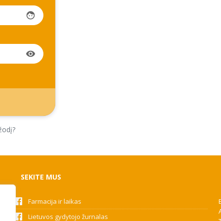
face
visibility
žodį?
SEKITE MUS
Farmacija ir laikas
Lietuvos gydytojo žurnalas