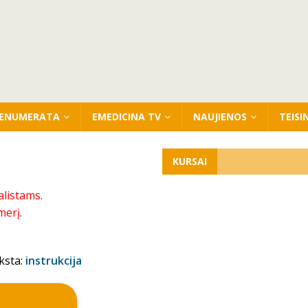
ENUMERATA
EMEDICINA TV
NAUJIENOS
TEISI
KURSAI
alistams.
merį.
ksta:
instrukcija