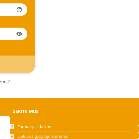
face
visibility
žodį?
SEKITE MUS
Farmacija ir laikas
Lietuvos gydytojo žurnalas