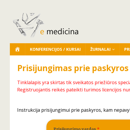
KONFERENCIJOS / KURSAI
ŽURNALAI
PR
Prisijungimas prie paskyros
Tinklalapis yra skirtas tik sveikatos priežiūros speci
Registruojantis reikės pateikti turimos licencijos nu
Instrukcija prisijungimui prie paskyros, kam nepavy
Prisijungimo vardas
*