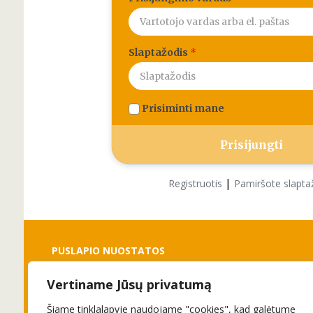
Slaptažodis
*
Prisiminti mane
|
Registruotis
Pamiršote slapta
PUSLAPIO NUOSTATOS
Vertiname Jūsų privatumą
Slapukai
Privatumo politika
Šiame tinklalapyje naudojame "cookies", kad galėtume