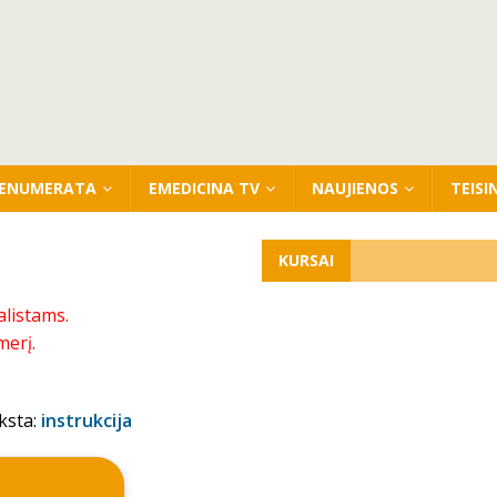
ENUMERATA
EMEDICINA TV
NAUJIENOS
TEISI
KURSAI
alistams.
merį.
ksta:
instrukcija