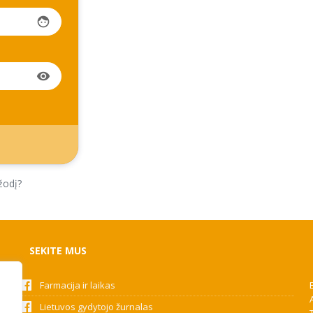
face
visibility
žodį?
SEKITE MUS
Farmacija ir laikas
Lietuvos gydytojo žurnalas