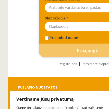
Slaptažodis
*
Prisiminti mane
|
Registruotis
Pamiršote slapta
PUSLAPIO NUOSTATOS
Vertiname Jūsų privatumą
Slapukai
Privatumo politika
Šiame tinklalapyje naudojame "cookies", kad galėtume