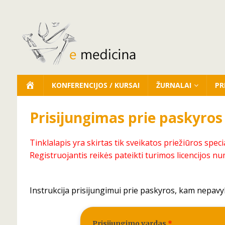
KONFERENCIJOS / KURSAI
ŽURNALAI
PR
Prisijungimas prie paskyros
Tinklalapis yra skirtas tik sveikatos priežiūros speci
Registruojantis reikės pateikti turimos licencijos nu
Instrukcija prisijungimui prie paskyros, kam nepavy
Prisijungimo vardas
*