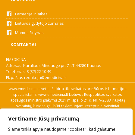
Farmacija ir laikas
Lietuvos gydytojo žurnalas
Mamos žinynas
KONTAKTAI
EMEDICINA
Adresas: Karaliaus Mindaugo pr. 7, LT-44280 Kaunas
Telefonas:
8 (37) 22 10 49
El. paštas
redakcija@emedicina.lt
www.emedicina.lt svetainė skirta tik sveikatos priežiūros ir farmacijos
specialistams. www.emedicina.lt Lietuvos Respublikos sveikatos
apsaugos ministro įsakymu 2021 m. spalio 21 d. Nr. V-2383 įrašyta į
svetainių, kuriose gali būti reklamuojami receptiniai vaistiniai
preparatai, sąrašą. Prieigą prie svetainės specialistai gauna patvirtinę
Vertiname Jūsų privatumą
savo profesinę kvalifikaciją. Naudingos nuorodos: Vaistų ir medicinos
pagalbos priemonių kainų paieška, VVKT tinklalapis, Sveikatos
Šiame tinklalapyje naudojame "cookies", kad galėtume
priežiūros ar farmacijos specialisto pranešimo apie įtariamą
nepageidaujamą reakciją forma, Interneto svetainės, kuriose gali būti