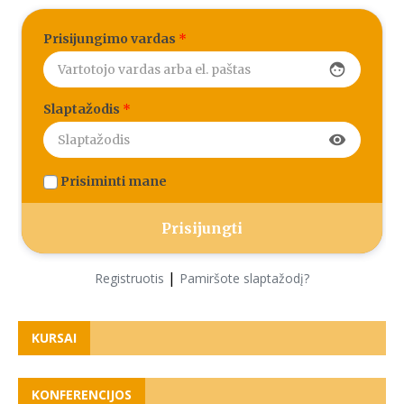
Prisijungimo vardas
*
face
Slaptažodis
*
visibility
Prisiminti mane
|
Registruotis
Pamiršote slaptažodį?
KURSAI
KONFERENCIJOS