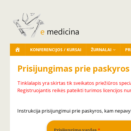
KONFERENCIJOS / KURSAI
ŽURNALAI
PR
Prisijungimas prie paskyros
Tinklalapis yra skirtas tik sveikatos priežiūros speci
Registruojantis reikės pateikti turimos licencijos nu
Instrukcija prisijungimui prie paskyros, kam nepavy
Prisijungimo vardas
*