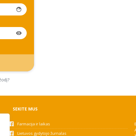
face
visibility
žodį?
SEKITE MUS
Farmacija ir laikas
Lietuvos gydytojo žurnalas