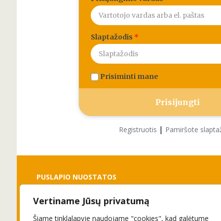
Slaptažodis
*
Prisiminti mane
|
Registruotis
Pamiršote slapta
PUSLAPIO NUOSTATOS
Vertiname Jūsų privatumą
Slapukai
Privatumo politika
Šiame tinklalapyje naudojame "cookies", kad galėtume