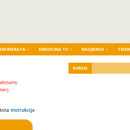
ENUMERATA
EMEDICINA TV
NAUJIENOS
TEISI
KURSAI
alistams.
merį.
ksta:
instrukcija