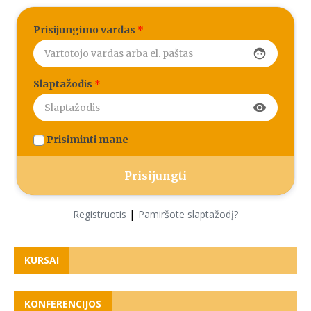
Prisijungimo vardas
*
face
Slaptažodis
*
visibility
Prisiminti mane
|
Registruotis
Pamiršote slaptažodį?
KURSAI
KONFERENCIJOS