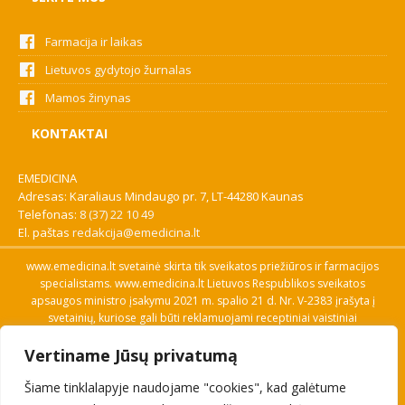
Farmacija ir laikas
Lietuvos gydytojo žurnalas
Mamos žinynas
KONTAKTAI
EMEDICINA
Adresas: Karaliaus Mindaugo pr. 7, LT-44280 Kaunas
Telefonas:
8 (37) 22 10 49
El. paštas
redakcija@emedicina.lt
www.emedicina.lt svetainė skirta tik sveikatos priežiūros ir farmacijos
specialistams. www.emedicina.lt Lietuvos Respublikos sveikatos
apsaugos ministro įsakymu 2021 m. spalio 21 d. Nr. V-2383 įrašyta į
svetainių, kuriose gali būti reklamuojami receptiniai vaistiniai
preparatai, sąrašą. Prieigą prie svetainės specialistai gauna patvirtinę
Vertiname Jūsų privatumą
savo profesinę kvalifikaciją. Naudingos nuorodos: Vaistų ir medicinos
pagalbos priemonių kainų paieška, VVKT tinklalapis, Sveikatos
Šiame tinklalapyje naudojame "cookies", kad galėtume
priežiūros ar farmacijos specialisto pranešimo apie įtariamą
nepageidaujamą reakciją forma, Interneto svetainės, kuriose gali būti