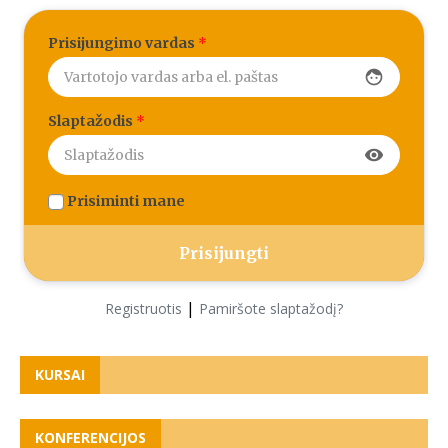
Prisijungimo vardas
*
face
Slaptažodis
*
visibility
Prisiminti mane
|
Registruotis
Pamiršote slaptažodį?
KURSAI
KONFERENCIJOS