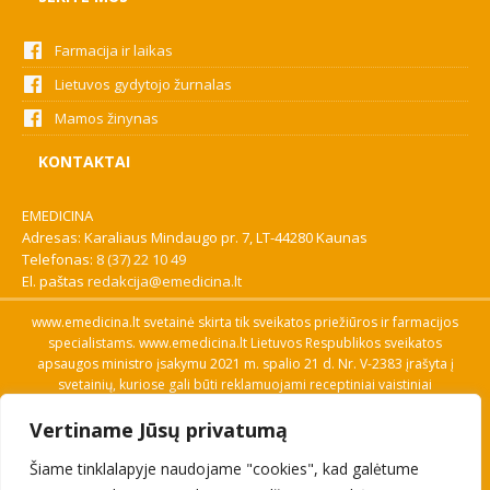
Farmacija ir laikas
Lietuvos gydytojo žurnalas
Mamos žinynas
KONTAKTAI
EMEDICINA
Adresas: Karaliaus Mindaugo pr. 7, LT-44280 Kaunas
Telefonas:
8 (37) 22 10 49
El. paštas
redakcija@emedicina.lt
www.emedicina.lt svetainė skirta tik sveikatos priežiūros ir farmacijos
specialistams. www.emedicina.lt Lietuvos Respublikos sveikatos
apsaugos ministro įsakymu 2021 m. spalio 21 d. Nr. V-2383 įrašyta į
svetainių, kuriose gali būti reklamuojami receptiniai vaistiniai
preparatai, sąrašą. Prieigą prie svetainės specialistai gauna patvirtinę
Vertiname Jūsų privatumą
savo profesinę kvalifikaciją. Naudingos nuorodos: Vaistų ir medicinos
pagalbos priemonių kainų paieška, VVKT tinklalapis, Sveikatos
Šiame tinklalapyje naudojame "cookies", kad galėtume
priežiūros ar farmacijos specialisto pranešimo apie įtariamą
nepageidaujamą reakciją forma, Interneto svetainės, kuriose gali būti