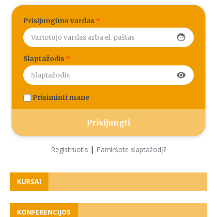
Prisijungimo vardas
*
face
Slaptažodis
*
visibility
Prisiminti mane
|
Registruotis
Pamiršote slaptažodį?
KURSAI
KONFERENCIJOS