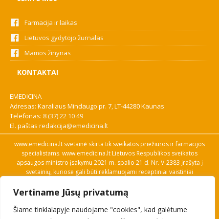
Farmacija ir laikas
Lietuvos gydytojo žurnalas
Mamos žinynas
KONTAKTAI
EMEDICINA
Adresas: Karaliaus Mindaugo pr. 7, LT-44280 Kaunas
Telefonas:
8 (37) 22 10 49
El. paštas
redakcija@emedicina.lt
www.emedicina.lt svetainė skirta tik sveikatos priežiūros ir farmacijos
specialistams. www.emedicina.lt Lietuvos Respublikos sveikatos
apsaugos ministro įsakymu 2021 m. spalio 21 d. Nr. V-2383 įrašyta į
svetainių, kuriose gali būti reklamuojami receptiniai vaistiniai
preparatai, sąrašą. Prieigą prie svetainės specialistai gauna patvirtinę
Vertiname Jūsų privatumą
savo profesinę kvalifikaciją. Naudingos nuorodos: Vaistų ir medicinos
pagalbos priemonių kainų paieška, VVKT tinklalapis, Sveikatos
Šiame tinklalapyje naudojame "cookies", kad galėtume
priežiūros ar farmacijos specialisto pranešimo apie įtariamą
nepageidaujamą reakciją forma, Interneto svetainės, kuriose gali būti