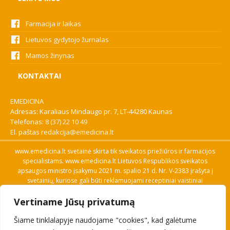
Farmacija ir laikas
Lietuvos gydytojo žurnalas
Mamos žinynas
KONTAKTAI
EMEDICINA
Adresas: Karaliaus Mindaugo pr. 7, LT-44280 Kaunas
Telefonas:
8 (37) 22 10 49
El. paštas
redakcija@emedicina.lt
www.emedicina.lt svetainė skirta tik sveikatos priežiūros ir farmacijos
specialistams. www.emedicina.lt Lietuvos Respublikos sveikatos
apsaugos ministro įsakymu 2021 m. spalio 21 d. Nr. V-2383 įrašyta į
svetainių, kuriose gali būti reklamuojami receptiniai vaistiniai
preparatai, sąrašą. Prieigą prie svetainės specialistai gauna patvirtinę
Vertiname Jūsų privatumą
savo profesinę kvalifikaciją. Naudingos nuorodos: Vaistų ir medicinos
pagalbos priemonių kainų paieška, VVKT tinklalapis, Sveikatos
Šiame tinklalapyje naudojame "cookies", kad galėtume
priežiūros ar farmacijos specialisto pranešimo apie įtariamą
nepageidaujamą reakciją forma, Interneto svetainės, kuriose gali būti