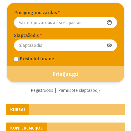
Prisijungimo vardas
*
face
Slaptažodis
*
visibility
Prisiminti mane
|
Registruotis
Pamiršote slaptažodį?
KURSAI
KONFERENCIJOS