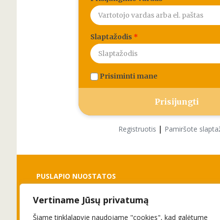
Slaptažodis
*
Prisiminti mane
|
Registruotis
Pamiršote slapta
PUSLAPIO NUOSTATOS
Vertiname Jūsų privatumą
Slapukai
Privatumo politika
Šiame tinklalapyje naudojame "cookies", kad galėtume