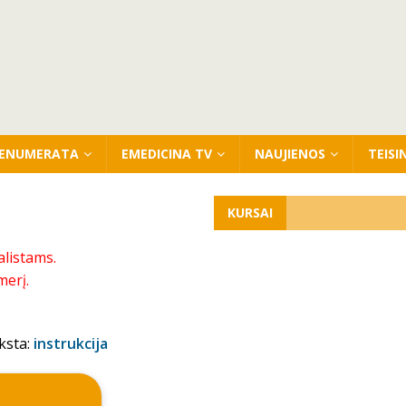
ENUMERATA
EMEDICINA TV
NAUJIENOS
TEISI
KURSAI
alistams.
merį.
ksta:
instrukcija