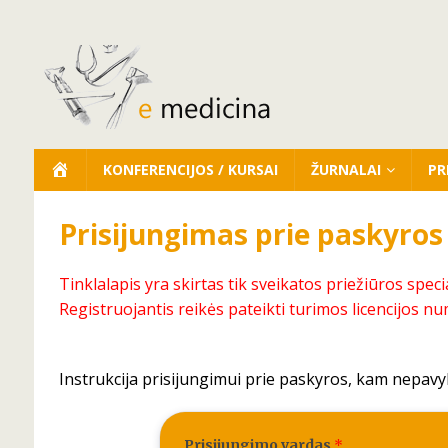
KONFERENCIJOS / KURSAI
ŽURNALAI
PR
Prisijungimas prie paskyros
Tinklalapis yra skirtas tik sveikatos priežiūros speci
Registruojantis reikės pateikti turimos licencijos nu
Instrukcija prisijungimui prie paskyros, kam nepavy
Prisijungimo vardas
*