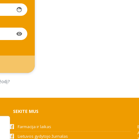
face
visibility
žodį?
SEKITE MUS
Farmacija ir laikas
Lietuvos gydytojo žurnalas