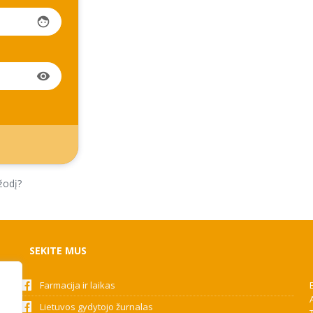
face
visibility
žodį?
SEKITE MUS
Farmacija ir laikas
Lietuvos gydytojo žurnalas