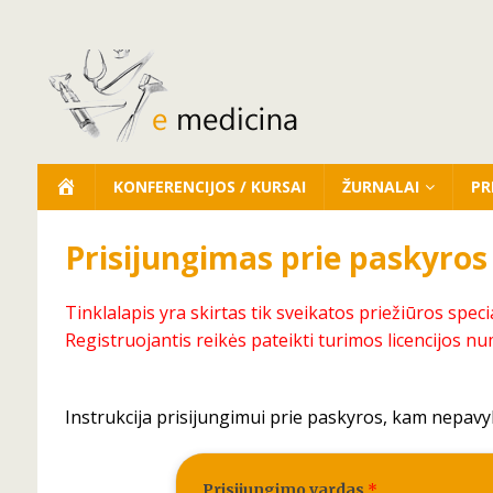
KONFERENCIJOS / KURSAI
ŽURNALAI
PR
Prisijungimas prie paskyros
Tinklalapis yra skirtas tik sveikatos priežiūros speci
Registruojantis reikės pateikti turimos licencijos nu
Instrukcija prisijungimui prie paskyros, kam nepavy
Prisijungimo vardas
*