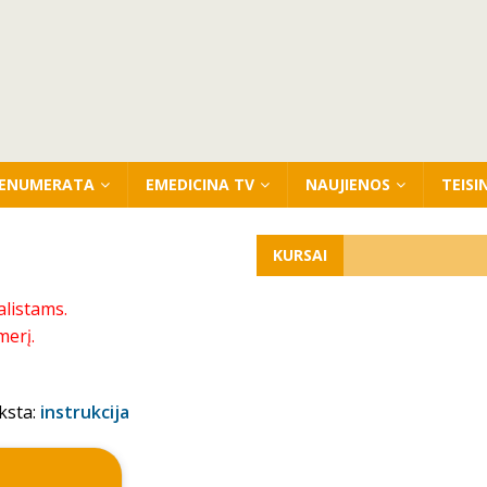
ENUMERATA
EMEDICINA TV
NAUJIENOS
TEISI
KURSAI
alistams.
merį.
ksta:
instrukcija