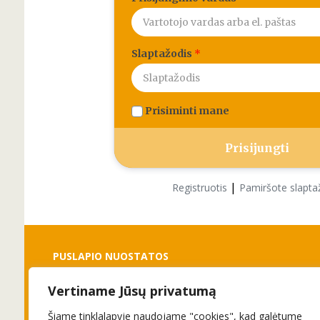
Slaptažodis
*
Prisiminti mane
|
Registruotis
Pamiršote slapta
PUSLAPIO NUOSTATOS
Vertiname Jūsų privatumą
Slapukai
Privatumo politika
Šiame tinklalapyje naudojame "cookies", kad galėtume