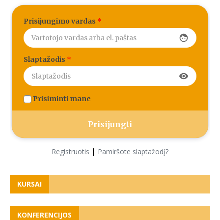
Prisijungimo vardas
*
face
Slaptažodis
*
visibility
Prisiminti mane
|
Registruotis
Pamiršote slaptažodį?
KURSAI
KONFERENCIJOS