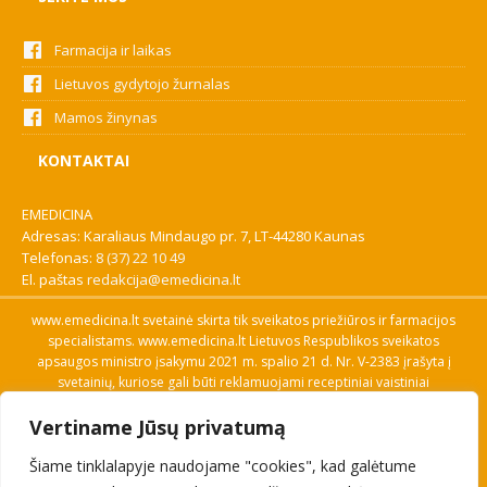
Farmacija ir laikas
Lietuvos gydytojo žurnalas
Mamos žinynas
KONTAKTAI
EMEDICINA
Adresas: Karaliaus Mindaugo pr. 7, LT-44280 Kaunas
Telefonas:
8 (37) 22 10 49
El. paštas
redakcija@emedicina.lt
www.emedicina.lt svetainė skirta tik sveikatos priežiūros ir farmacijos
specialistams. www.emedicina.lt Lietuvos Respublikos sveikatos
apsaugos ministro įsakymu 2021 m. spalio 21 d. Nr. V-2383 įrašyta į
svetainių, kuriose gali būti reklamuojami receptiniai vaistiniai
preparatai, sąrašą. Prieigą prie svetainės specialistai gauna patvirtinę
Vertiname Jūsų privatumą
savo profesinę kvalifikaciją. Naudingos nuorodos: Vaistų ir medicinos
pagalbos priemonių kainų paieška, VVKT tinklalapis, Sveikatos
Šiame tinklalapyje naudojame "cookies", kad galėtume
priežiūros ar farmacijos specialisto pranešimo apie įtariamą
nepageidaujamą reakciją forma, Interneto svetainės, kuriose gali būti